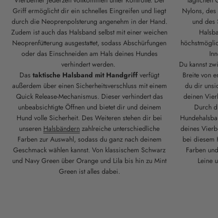
Griff ermöglicht dir ein schnelles Eingreifen und liegt
Nylons, des 
durch die Neoprenpolsterung angenehm in der Hand.
und des 
Zudem ist auch das Halsband selbst mit einer weichen
Halsb
Neoprenfütterung ausgestattet, sodass Abschürfungen
höchstmöglich
oder das Einschneiden am Hals deines Hundes
Inn
verhindert werden.
Du kannst zw
Das
taktische Halsband mit Handgriff
verfügt
Breite von 
außerdem über einen Sicherheitsverschluss mit einem
du dir unsi
Quick Release-Mechanismus. Dieser verhindert das
deinen Vierb
unbeabsichtigte Öffnen und bietet dir und deinem
Durch di
Hund volle Sicherheit. Des Weiteren stehen dir bei
Hundehalsba
unseren
Halsbändern
zahlreiche unterschiedliche
deines Vierb
Farben zur Auswahl, sodass du ganz nach deinem
bei diesem 
Geschmack wählen kannst. Von klassischem Schwarz
Farben und
und Navy Green über Orange und Lila bis hin zu Mint
Leine 
Green ist alles dabei.