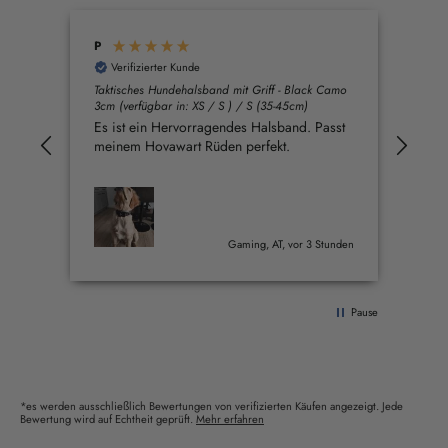
P
And
Verifizierter Kunde
V
Taktisches Hundehalsband mit Griff - Black Camo
Takt
3cm (verfügbar in: XS / S ) / S (35-45cm)
(verf
Es ist ein Hervorragendes Halsband. Passt
Sup
meinem Hovawart Rüden perfekt.
Sett
Gaming, AT, vor 3 Stunden
Pause
*es werden ausschließlich Bewertungen von verifizierten Käufen angezeigt. Jede
Bewertung wird auf Echtheit geprüft.
Mehr erfahren