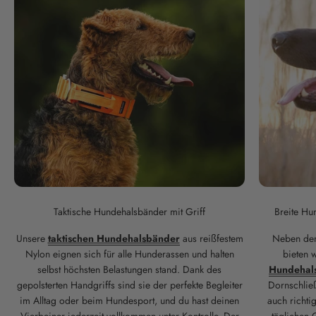
Taktische Hundehalsbänder mit Griff
Breite Hu
Unsere
taktischen Hundehalsbänder
aus reißfestem
Neben den
Nylon eignen sich für alle Hunderassen und halten
bieten 
selbst höchsten Belastungen stand. Dank des
Hundehal
gepolsterten Handgriffs sind sie der perfekte Begleiter
Dornschließ
im Alltag oder beim Hundesport, und du hast deinen
auch richtig
Vierbeiner jederzeit vollkommen unter Kontrolle. Der
täglichen 